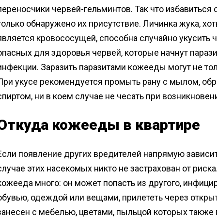
переносчики червей-гельминтов. Так что избавиться 
только обнаружено их присутствие. Личинка жука, хот
является кровососущей, способна случайно укусить ч
опасных для здоровья червей, которые начнут параз
инфекции. Заразить паразитами кожееды могут не то
При укусе рекомендуется промыть рану с мылом, обр
спиртом, ни в коем случае не чесать при возникновен
Откуда кожееды в квартире
Если появление других вредителей напрямую зависит 
случае этих насекомых никто не застрахован от риск
кожееда много: он может попасть из другого, инфиц
обувью, одеждой или вещами, прилететь через открыт
занесен с мебелью, цветами, пыльцой которых также