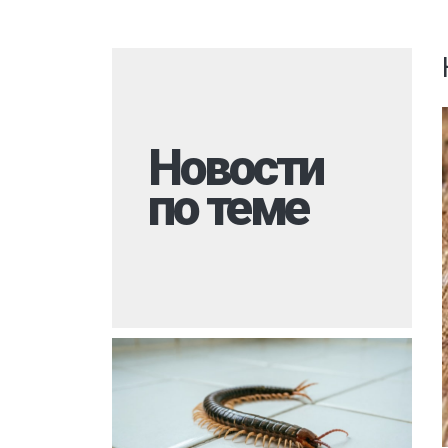
Комары
Дезинфекция 
Моль
Многоквартир
Мокрицы
Холодный тум
Мухи
Обработка му
контейнеров
Новости
Мошки
Вызов на дом
по теме
Короед
Дезинфекция 
Гербицидная обработка
Борщевик
При инфекцио
Долгоносик
заболеваниях
Точильщик
Обработка ме
Кожеед
Санитарная об
территории
Тля
Горячий туман
Сверчки
Туалеты и ван
Слепни
Теплицы