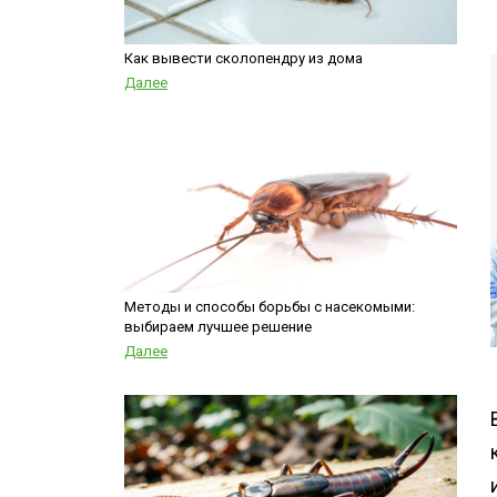
Шершни
Дезинфекция р
Медведка
места
Как вывести сколопендру из дома
Дезинсекция помещений
Далее
Дезинсекция территорий
Жуки
Вши
Паук
Чешуйницы
Многоквартирный дом
Методы и способы борьбы с насекомыми:
выбираем лучшее решение
Далее