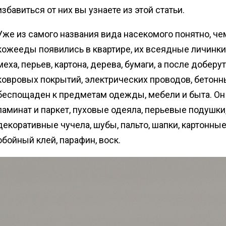
избавиться от них вы узнаете из этой статьи.
Уже из самого названия вида насекомого понятно, чем
кожееды появились в квартире, их всеядные личинки 
меха, перьев, картона, дерева, бумаги, а после добер
ковровых покрытий, электрических проводов, бетон
беспощаден к предметам одежды, мебели и быта. Он
ламинат и паркет, пуховые одеяла, перьевые подушки,
декоративные чучела, шубы, пальто, шапки, картонны
обойный клей, парафин, воск.