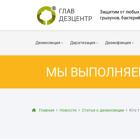
ГЛАВ
Защитим от любых
ДЕЗЦЕНТР
грызунов, бактерий
Дезинсекция
Дератизация
Дезинфекция
МЫ ВЫПОЛНЯ
Тараканы
Мыши
Коронавирус
Клопы
Крысы
Вирусы и бакт
Клещи
Дератизация помещений
Куриные клещи
Плесень
Муравьи
Дератизация территорий
Грибок
Главная
Новости
Статьи о дезинсекции
Кто т
Блохи
Многоквартирный дом
Дезодорация
Осы
Дератизация помещений
Транспорт
Огневка
Вентиляция