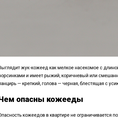
Выглядит жук-кожеед как мелкое насекомое с длиной 
ворсинками и имеет рыжий, коричневый или смешанны
панцирь — крепкий, голова — черная, блестящая с уси
Чем опасны кожееды
Опасность кожеедов в квартире не ограничивается п