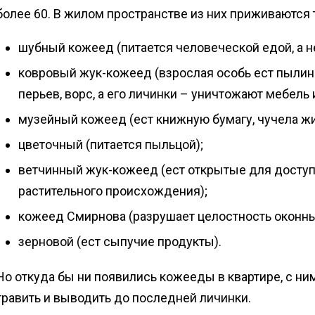
более 60. В жилом пространстве из них приживаются
шубный кожеед (питается человеческой едой, а н
ковровый жук-кожеед (взрослая особь ест пылинки
перьев, ворс, а его личинки – уничтожают мебель 
музейный кожеед (ест книжную бумагу, чучела жи
цветочный (питается пыльцой);
ветчинный жук-кожеед (ест открытые для доступ
растительного происхождения);
кожеед Смирнова (разрушает целостность оконных
зерновой (ест сыпучие продукты).
Но откуда бы ни появились кожееды в квартире, с н
травить и выводить до последней личинки.