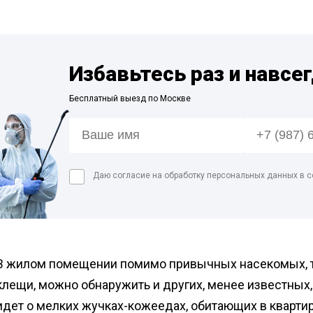
мага
абочего
Дези
Обра
Избавьтесь раз и навсе
Дези
мясн
Бесплатный выезд по Москве
Дези
Обра
цеха
Даю согласие на обработку персональных данных в с
В жилом помещении помимо привычных насекомых, так
клещи, можно обнаружить и других, менее известных,
идет о мелких жучках-кожеедах, обитающих в квартир