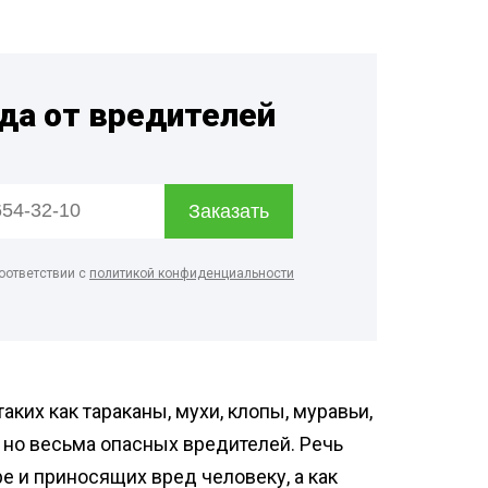
зинов
нфекция спортзалов
ботка рыбного цеха
гда от вредителей
нфекция предприятий
ой промышленности
нфекция ферм
ботка кондитерского
оответствии с
политикой конфиденциальности
их как тараканы, мухи, клопы, муравьи,
 но весьма опасных вредителей. Речь
е и приносящих вред человеку, а как