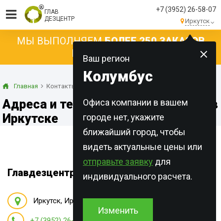
+7 (3952) 26-58-07
ГЛАВ
ДЕЗЦЕНТР
Иркутск
МЫ ВЫПОЛНЯЕМ
БОЛЕЕ 250 ЗАКАЗОВ
КАЖДЫЙ ДЕНЬ!
Ваш регион
Колумбус
Главная
Контакты
Адреса и телефоны Главдезцентр в
Офиса компании в вашем
Иркутске
городе нет, укажите
ближайший город, чтобы
видеть актуальные цены или
отправьте заявку
для
Главдезцентр
индивидуального расчета.
Иркутск
,
Иркутская область, б-р Рябикова, 5
Изменить
+7 (3952) 26-58-07