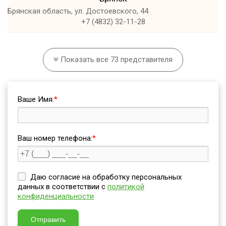
Брянская область, ул. Достоевского, 44
+7 (4832) 32-11-28
Волгоград
Волгоградская область, ул. Краснопресненская, 3
Показать все 73 представителя
+7 (8442) 20-10-32
Вологда
Вологодская область, ул. Козленская, 115 Б
Ваше Имя:
*
+7 (8172) 55-04-15
Воронеж
Ваш номер телефона:
*
Воронежская область, ул. Планетная, 5
+7 (473) 212-00-37
Домодедово
Даю согласие на обработку персональных
Московская область, бульвар Строителей, 2/1
данных в соответствии с
политикой
+7 (499) 653-86-00
конфиденциальности
Екатеринбург