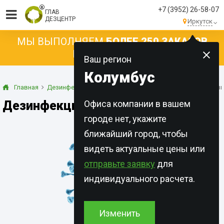
+7 (3952) 26-58-07
ГЛАВ
ДЕЗЦЕНТР
Иркутск
МЫ ВЫПОЛНЯЕМ
БОЛЕЕ 250 ЗАКАЗОВ
КАЖДЫЙ ДЕНЬ!
Ваш регион
Колумбус
Главная
Дезинфекция
При инфекционных заболеваниях
Дези
Дезинфекция от гриппа в Иркутске
Офиса компании в вашем
городе нет, укажите
ближайший город, чтобы
видеть актуальные цены или
отправьте заявку
для
индивидуального расчета.
Изменить