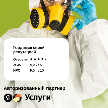
Гордимся своей
репутацией
Отзовик
2GIS
4,9
из 5
NPC
9,5
из 10
Авторизованный партнер