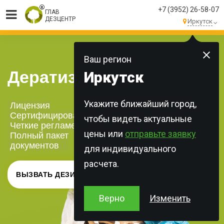
+7 (3952) 26-58-07
ГЛАВ
ДЕЗЦЕНТР
Иркутск
МЫ ВЫПОЛНЯЕМ
БОЛЕЕ 250 ЗАКАЗОВ
КАЖДЫЙ ДЕНЬ!
Ваш регион
Дератизация складов
Иркутск
Укажите ближайший город,
Лицензия
Сертифицированная химия
чтобы видеть актуальные
Четкие регламенты
цены или
отправьте заявку
Полный пакет
документов
для индивидуального
расчета.
ВЫЗВАТЬ ДЕЗИНФЕКТОРА
Верно
Изменить