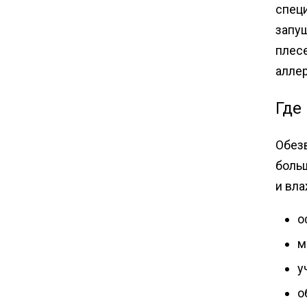
спец
запущ
плесе
аллер
Где
Обезв
боль
и вла
о
м
у
о