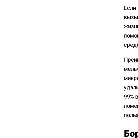
Если 
вызыв
жизн
помо
средс
Преим
мель
микро
удали
99% 
помещ
поль
Бо