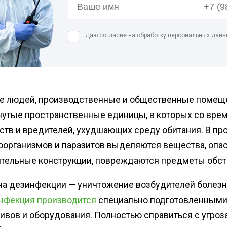
мага
абочего
Дези
Даю согласие на обработку персональных данн
Обра
Дези
мясн
Дези
Обра
е людей, производственные и общественные помеще
цеха
нутые пространственные единицы, в которых со вре
ств и вредителей, ухудшающих среду обитания. В п
оорганизмов и паразитов выделяются вещества, опа
ительные конструкции, повреждаются предметы обста
а дезинфекции — уничтожение возбудителей болезней
нфекция производится
специально подготовленным
ивов и оборудования. Полностью справиться с угро