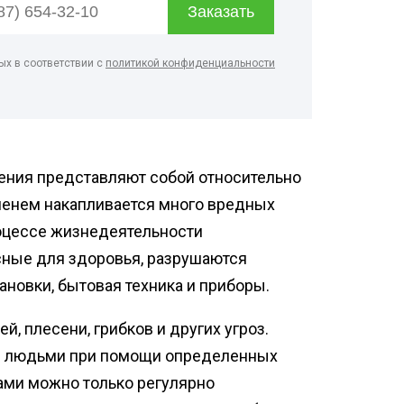
зинов
нфекция спортзалов
ых в соответствии с
политикой конфиденциальности
ботка рыбного цеха
нфекция предприятий
ой промышленности
нфекция ферм
ботка кондитерского
ния представляют собой относительно
менем накапливается много вредных
роцессе жизнедеятельности
сные для здоровья, разрушаются
новки, бытовая техника и приборы.
, плесени, грибков и других угроз.
и людьми при помощи определенных
зами можно только регулярно