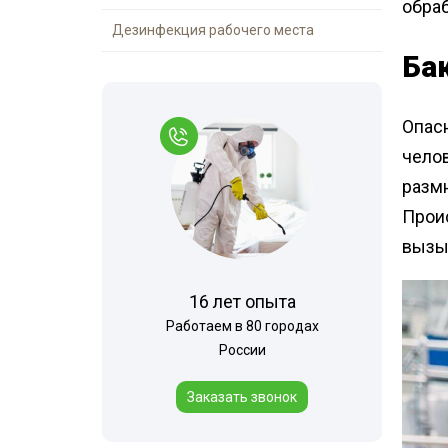
обра
Дезинфекция рабочего места
Ба
Опасн
челов
размн
Прои
вызы
16 лет опыта
Работаем в 80 городах
России
Заказать звонок