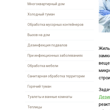
Шершни
Многоквартирный дом
Дезинфекция р
Медведка
места
Холодный туман
Дезинсекция помещений
Обработка мусорных контейнеров
Дезинсекция территорий
Жуки
Вызов на дом
Вши
Дезинфекция подвалов
Жиль
Паук
замк
При инфекционных заболеваниях
Чешуйницы
веще
Обработка мебели
Многоквартирный дом
микр
Санитарная обработка территории
стро
Горячий туман
Задач
Дези
Туалеты и ванные комнаты
реакт
Теплицы