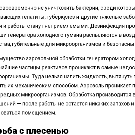
своевременно не уничтожить бактерии, среди котор
ающих гепатиты, туберкулез и другие тяжелые забол
и и работы станут неприемлемыми. Дезинфекция про
щи генератора холодного тумана распыляются в воз
тва, губительные для микроорганизмов и безопасны
ущество аэрозольной обработки генератором холодно
чайшие частицы реактивов проникают в самые недост
организмы. Туда нельзя налить жидкость, вытянуть 
ть их механическим способом. Аэрозоль проникает 
вредных микроорганизмов. Обработка производится 
ений — после работы не остается никаких запахов и
зоваться помещением.
рьба с плесенью