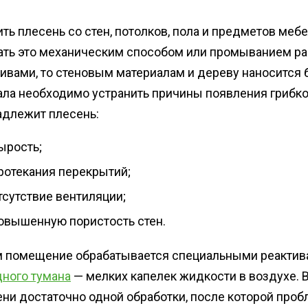
ть плесень со стен, потолков, пола и предметов меб
ать это механическим способом или промыванием ра
ивами, то стеновым материалам и дереву наносится 
ала необходимо устранить причины появления грибк
адлежит плесень:
ырость;
ротекания перекрытий;
тсутствие вентиляции;
овышенную пористость стен.
м помещение обрабатывается специальными реакти
дного тумана
— мелких капелек жидкости в воздухе. 
ени достаточно одной обработки, после которой про