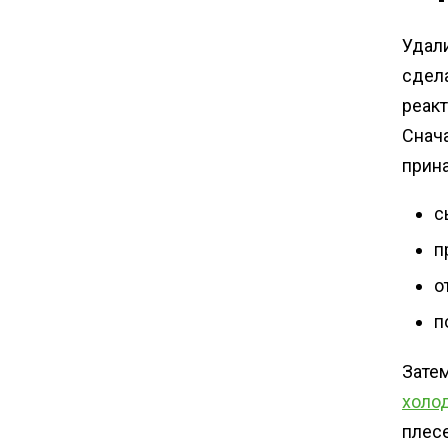
Удали
сдел
реакт
Снач
прин
с
п
о
п
Зате
холо
плес