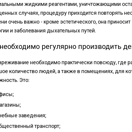
иальными жидкими реагентами, уничтожающими оста
енных случаях, процедуру приходится повторять нес
ни очень важно - кроме эстетического, она приноси
гии и заболевания дыхательных путей.
 необходимо регулярно производить д
реживание необходимо практически повсюду, где ра
шое количество людей, а также в помещениях, для к
жность. Это:
фисы;
агазины;
чебные заведения;
бщественный транспорт;