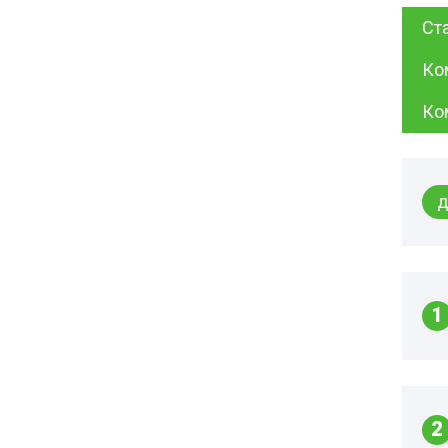
Cт
Ко
Ко
д
1
2