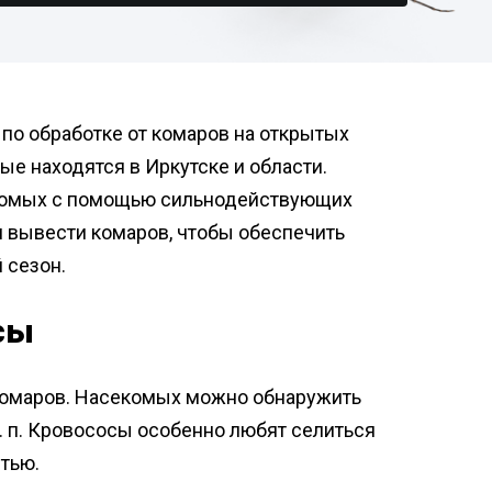
нфекция складов
тизация пищевого
ботка контейнерных
приятия
адок
нфекция вагонов
тизация офисов
 по обработке от комаров на открытых
нфекция
ые находятся в Иркутске и области.
дильников
тизация складов
екомых с помощью сильнодействующих
нфекция на молочных
приятиях
 вывести комаров, чтобы обеспечить
тизация подвалов
ботка общежитий
 сезон.
тизация гостиниц
нфекция медицинских
щений
сы
фекция бань и саун
нфекция пищевых
 комаров. Насекомых можно обнаружить
приятий
т. п. Кровососы особенно любят селиться
ботка аптек
тью.
нфекция продуктовых