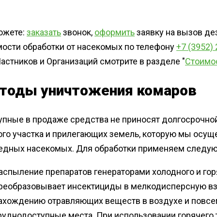
ожете:
заказать
звонок,
оформить
заявку на вызов де
мости обработки от насекомых по телефону
+7 (3952)
астников и Организаций смотрите в разделе "
Стоимо
тоды уничтожения комаров
упные в продаже средства не приносят долгосрочно
го участка и прилегающих земель, которую мы осущ
редных насекомых. Для обработки применяем следу
аспыление препаратов генераторами холодного и гор
реобразовывает инсектициды в мелкодисперсную взв
ахождению отравляющих веществ в воздухе и повсе
руднодоступные места. При использовании горячего 