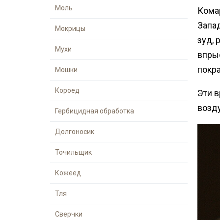
Шершни
Моль
Кома
Дезинфекция р
Медведка
Запа
места
Мокрицы
Дезинсекция помещений
зуд, 
Мухи
Дезинсекция территорий
впрыс
покр
Жуки
Мошки
Вши
Короед
Эти 
Паук
возд
Гербицидная обработка
Чешуйницы
Долгоносик
Многоквартирный дом
Точильщик
Кожеед
Тля
Сверчки