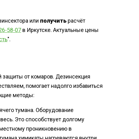
зинсектора или
получить
расчёт
 26-58-07
в Иркутске. Актуальные цены
сть
".
й защиты от комаров. Дезинсекция
ествляем, помогает надолго избавиться
ющие методы:
ячего тумана. Оборудование
есь. Это способствует долгому
местному проникновению в
тумана химикаты нагреваются внутри