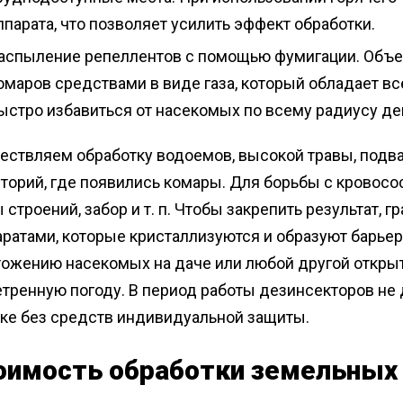
ппарата, что позволяет усилить эффект обработки.
аспыление репеллентов с помощью фумигации. Объе
омаров средствами в виде газа, который обладает 
ыстро избавиться от насекомых по всему радиусу де
ествляем обработку водоемов, высокой травы, подва
торий, где появились комары. Для борьбы с кровосо
 строений, забор и т. п. Чтобы закрепить результат,
ратами, которые кристаллизуются и образуют барье
ожению насекомых на даче или любой другой открыт
етренную погоду. В период работы дезинсекторов не
тке без средств индивидуальной защиты.
оимость обработки земельных 