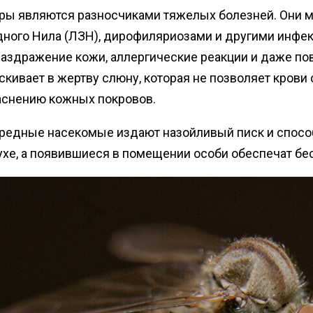
мага
ры являются разносчиками тяжелых болезней. Они мо
абочего
Дези
дного Нила (ЛЗН), дирофиляриозами и другими инфе
Обра
раздражение кожи, аллергические реакции и даже по
Дези
кивает в жертву слюну, которая не позволяет крови 
мясн
аснению кожных покровов.
Дези
вредные насекомые издают назойливый писк и спосо
Обра
цеха
ухе, а появившиеся в помещении особи обеспечат бе