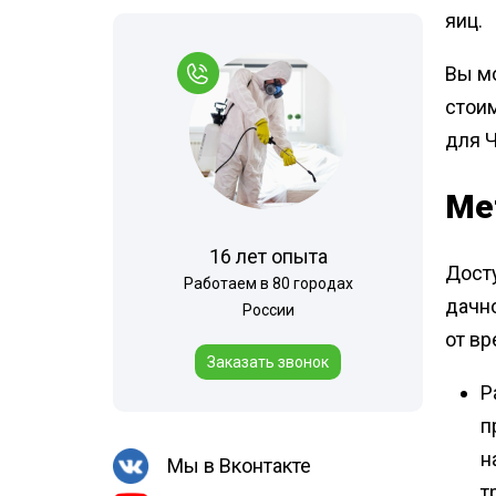
яиц.
Вы м
стои
для Ч
Ме
16 лет опыта
Дост
Работаем в 80 городах
дачно
России
от в
Заказать звонок
Р
п
н
Мы в Вконтакте
т