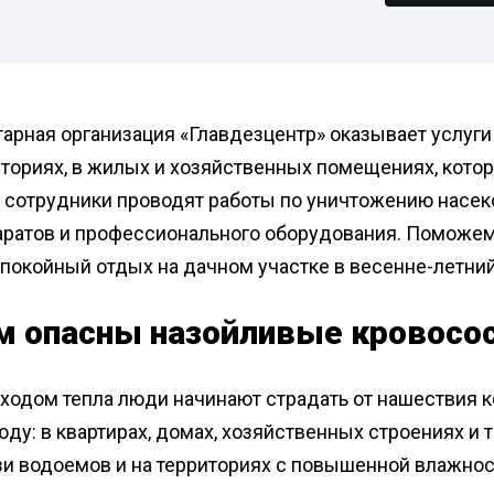
Дези
помещений
Легковой транспорт
Дера
Обра
пред
ный дом
площ
ан
Дези
Дера
арная организация «Главдезцентр» оказывает услуги
сорных
Дези
ториях, в жилых и хозяйственных помещениях, котор
холо
Дера
 сотрудники проводят работы по уничтожению нас
Дези
пред
аратов и профессионального оборудования. Поможем
подвалов
Дера
Обра
покойный отдых на дачном участке в весенне-летний
нных
Дезинфекция от
туберкулеза
Дера
Дези
поме
м опасны назойливые кровосо
бели
Дезинфекция от гриппа
Диваны
Дезин
работка
Дезинфекция от вирусного
гепатита
Дези
иходом тепла люди начинают страдать от нашествия
пред
ду: в квартирах, домах, хозяйственных строениях и 
Обра
ные комнаты
зи водоемов и на территориях с повышенной влажнос
Дези