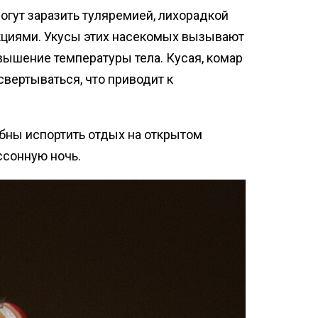
зинов
гут заразить туляремией, лихорадкой
нфекция спортзалов
кциями. Укусы этих насекомых вызывают
ботка рыбного цеха
вышение температуры тела. Кусая, комар
нфекция предприятий
свертываться, что приводит к
ой промышленности
нфекция ферм
бны испортить отдых на открытом
ботка кондитерского
ссонную ночь.