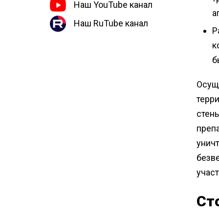
Наш YouTube канал
а
Наш RuTube канал
Р
к
б
Осущ
терри
стены
препа
уничт
безв
учас
Ст