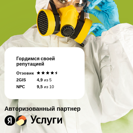
Гордимся своей
репутацией
Отзовик
2GIS
4,9
из 5
NPC
9,5
из 10
Авторизованный партнер