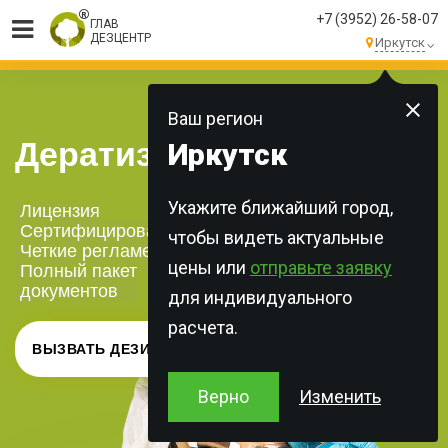
+7 (3952) 26-58-07
ГЛАВ
ДЕЗЦЕНТР
Иркутск
МЫ ВЫПОЛНЯЕМ
БОЛЕЕ 250 ЗАКАЗОВ
КАЖДЫЙ ДЕНЬ!
Ваш регион
Дератизация офисов
Иркутск
Укажите ближайший город,
Лицензия
Сертифицированная химия
чтобы видеть актуальные
Четкие регламенты
цены или
отправьте заявку
Полный пакет
документов
для индивидуального
расчета.
ВЫЗВАТЬ ДЕЗИНФЕКТОРА
Верно
Изменить