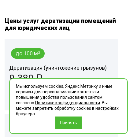
Цены услуг дератизации помещений
для юридических лиц
до 100 м²
Дератизация (уничтожение грызунов)
9 380 ₽
Мы используем cookies, Яндекс.Метрику и иные
сервисы для персонализации контента и
Заказать
повышения удобства пользования сайтом
согласно
Политике конфиденциальности
. Вы
можете запретить обработку сookies в настройках
браузера.
Принять
101-200 м²