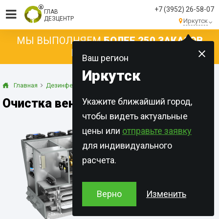
+7 (3952) 26-58-07
ГЛАВ
ДЕЗЦЕНТР
Иркутск
МЫ ВЫПОЛНЯЕМ
БОЛЕЕ 250 ЗАКАЗОВ
КАЖДЫЙ ДЕНЬ!
Ваш регион
Иркутск
Главная
Дезинфекция
Вентиляция
Очистка вентиляции в Иркутске
Укажите ближайший город,
чтобы видеть актуальные
цены или
отправьте заявку
для индивидуального
расчета.
Верно
Изменить